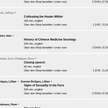
Über den Shop bestellen / order now:
2 DVDs 37,00
en, Jeffrey
Cultivating the Healer Within
180 min, english
Über den Shop bestellen / order now:
1 DVD 21,00
beri, Alex
History of Chinese Medicine Sexology
240 min, english
Über den Shop bestellen / order now:
2 DVDs 37,00
elsen Joos, Findgott, Ross
Closing speech
60 min, english
Über den Shop bestellen / order now:
1 DVD 21,00
idges, Lillian
Garnier Bridges, Lillian
Signs of Sexuality in the Face
330 min, english
Über den Shop bestellen / order now:
2 DVDs 37,00
rebrace, Peter