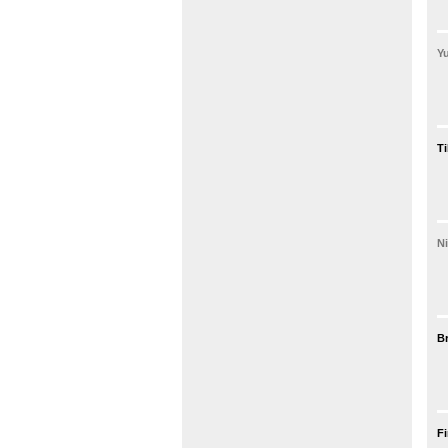
Yu
Ti
Ni
Br
Fi