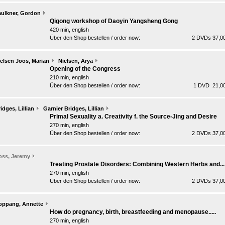
aulkner, Gordon
Qigong workshop of Daoyin Yangsheng Gong
420 min, english
Über den Shop bestellen / order now:
2 DVDs 37,00
elsen Joos, Marian
Nielsen, Arya
Opening of the Congress
210 min, english
Über den Shop bestellen / order now:
1 DVD 21,00
idges, Lillian
Garnier Bridges, Lillian
Primal Sexuality a. Creativity f. the Source-Jing and Desire
270 min, english
Über den Shop bestellen / order now:
2 DVDs 37,00
oss, Jeremy
Treating Prostate Disorders: Combining Western Herbs and...
270 min, english
Über den Shop bestellen / order now:
2 DVDs 37,00
oppang, Annette
How do pregnancy, birth, breastfeeding and menopause.....
270 min, english