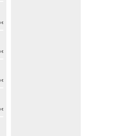
 €
 €
 €
 €