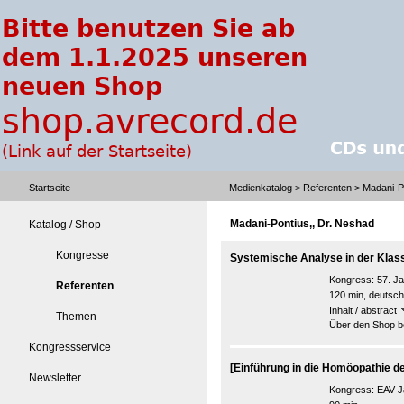
Startseite
Medienkatalog
>
Referenten
> Madani-Po
Madani-Pontius,, Dr. Neshad
Katalog / Shop
Kongresse
Systemische Analyse in der Kla
Kongress:
57. J
Referenten
120 min, deutsch
Inhalt / abstract
Themen
Über den Shop be
Kongressservice
[Einführung in die Homöopathie d
Newsletter
Kongress:
EAV J