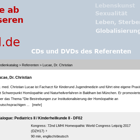
dienkatalog
>
Referenten
> Lucae, Dr. Christian
ucae, Dr. Christian
. med. Christian Lucae ist Facharzt für Kinderund Jugendmedizin und führt eine eigene Praxi
t Schwerpunkt Homöopathie und Naturheilverfahren in Baldham bei München. Er promoviert
er das Thema "Die Bestrebungen zur Institutionalisierung der Homöopathie an
utschsprachigen ...
[mehr]
alogue: Pediatrics II / Kinderheilkunde II - DF02
Kongress:
72nd LMHI Homeopathic World Congress Leipzig 2017
(DZH17)
90 min, englisch/deutsch