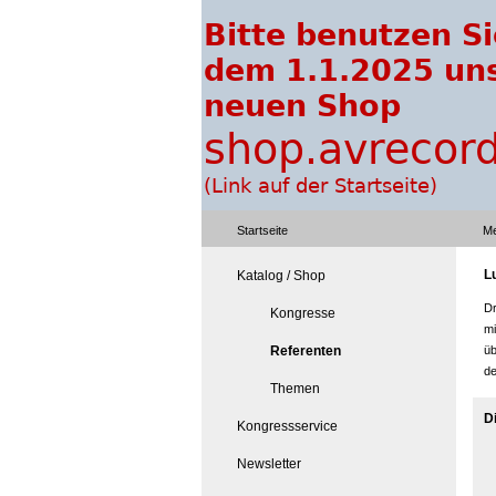
Startseite
Me
L
Katalog / Shop
Dr
Kongresse
mi
Referenten
üb
de
Themen
Di
Kongressservice
Newsletter