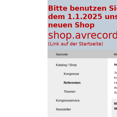
Startseite
Me
H
Katalog / Shop
Jo
Kongresse
ku
Referenten
Le
äu
Themen
Su
Kongressservice
M
W
Newsletter