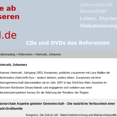
dienkatalog
>
Referenten
> Heimrath, Johannes
eimrath, Johannes
hannes Heimrath, Jahrgang 1953, Komponist, publiziert zusammen mit Lara Mallien die
lturkreative Zeitschrift Oya – anders denken, anders leben. Zusammen mit ihrer
bensgemeinschaft übersiedelten sie im Jahr 1997 in das Dörfchen Klein Jasedow im
ßersten Nordosten Deutschlands und engagieren sich seitdem aus einer
bsistenzperspektive heraus für die Stärkung der Resilienz der Region.
atriarchale Aspekte gelebter Gemeinschaft – Die natürliche Verfasstheit einer
ahl-Großfamilie
Kongress:
Die Zeit ist reif - Matrirchatsforschung und Matriarchatspolitik