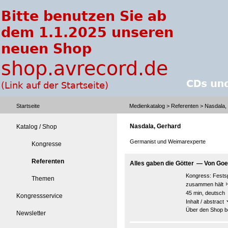
Startseite
Medienkatalog
>
Referenten
> Nasdala,
Nasdala, Gerhard
Katalog / Shop
Germanist und Weimarexperte
Kongresse
Referenten
Alles gaben die Götter — Von Go
Kongress:
Fests
Themen
zusammen hält
45 min, deutsch
Kongressservice
Inhalt / abstract
Über den Shop be
Newsletter