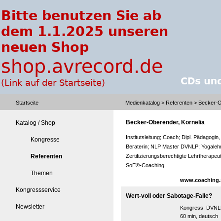
Startseite
Medienkatalog
>
Referenten
> Becker-O
Becker-Oberender, Kornelia
Katalog / Shop
Institutsleitung; Coach; Dipl. Pädagogi
Kongresse
Beraterin; NLP Master DVNLP; Yogalehr
Referenten
Zertifizierungsberechtigte Lehrtherap
SoE®-Coaching.
Themen
www.coaching.s
Kongressservice
Wert-voll oder Sabotage-Falle?
Newsletter
Kongress:
DVNLP
60 min, deutsch