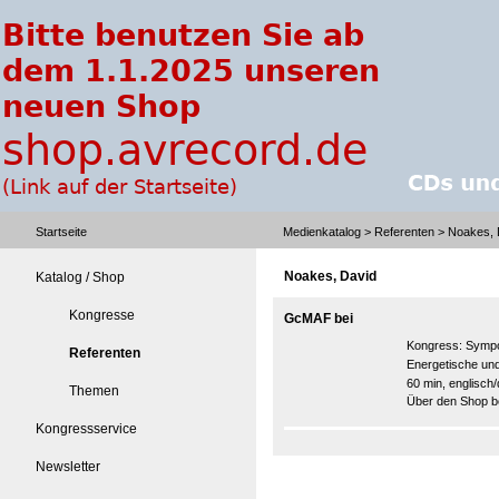
Startseite
Medienkatalog
>
Referenten
> Noakes, 
Noakes, David
Katalog / Shop
Kongresse
GcMAF bei
Kongress:
Sympo
Referenten
Energetische und
60 min, englisch
Themen
Über den Shop be
Kongressservice
Newsletter