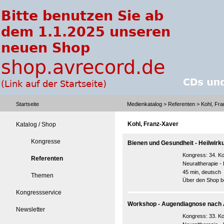
Startseite
Medienkatalog
>
Referenten
> Kohl, Fr
Kohl, Franz-Xaver
Katalog / Shop
Kongresse
Bienen und Gesundheit - Heilwir
Kongress:
34. K
Referenten
Neuraltherapie 
45 min, deutsch
Themen
Über den Shop be
Kongressservice
Workshop - Augendiagnose nach 
Newsletter
Kongress:
33. K