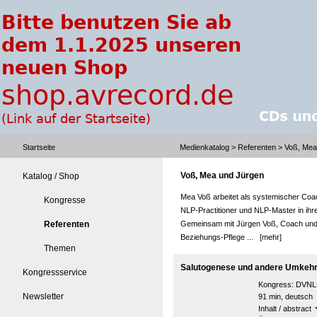
Startseite
Medienkatalog
>
Referenten
> Voß, Mea
Voß, Mea und Jürgen
Katalog / Shop
Mea Voß arbeitet als systemischer Coac
Kongresse
NLP-Practitioner und NLP-Master in ihr
Referenten
Gemeinsam mit Jürgen Voß, Coach und T
Beziehungs-Pflege ...
[mehr]
Themen
Salutogenese und andere Umkeh
Kongressservice
Kongress:
DVNLP
Newsletter
91 min, deutsch
Inhalt / abstract