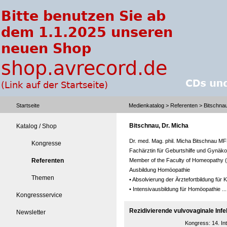
Startseite
Medienkatalog
>
Referenten
> Bitschnau
Bitschnau, Dr. Micha
Katalog / Shop
Dr. med. Mag. phil. Micha Bitschnau 
Kongresse
Fachärztin für Geburtshilfe und Gynäko
Referenten
Member of the Faculty of Homeopathy 
Ausbildung Homöopathie
Themen
• Absolvierung der Ärztefortbildung für
• Intensivausbildung für Homöopathie .
Kongressservice
Rezidivierende vulvovaginale Inf
Newsletter
Kongress:
14. I