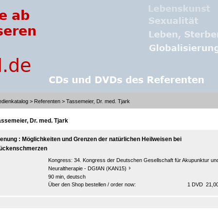
dienkatalog
>
Referenten
> Tassemeier, Dr. med. Tjark
assemeier, Dr. med. Tjark
lenung : Möglichkeiten und Grenzen der natürlichen Heilweisen bei
ückenschmerzen
Kongress:
34. Kongress der Deutschen Gesellschaft für Akupunktur un
Neuraltherapie - DGfAN (KAN15)
90 min, deutsch
Über den Shop bestellen / order now:
1 DVD 21,00