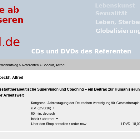
dienkatalog
>
Referenten
> Boeckh, Alfred
oeckh, Alfred
estalttherapeutische Supervision und Coaching – ein Beitrag zur Humanisieru
er Arbeitswelt
Kongress:
Jahrestagung der Deutschen Vereinigung für Gestalttherapie
e.V. (DVG16)
60 min, deutsch
Inhalt / abstract
Über den Shop bestellen / order now:
1 DVD 18,00