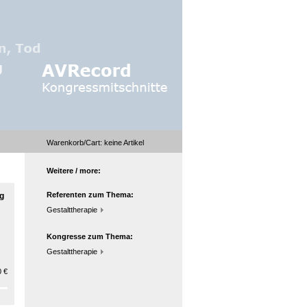
Warenkorb/Cart:
keine
Artikel
Weitere / more:
Referenten zum Thema:
ng
Gestalttherapie
Kongresse zum Thema:
Gestalttherapie
 €