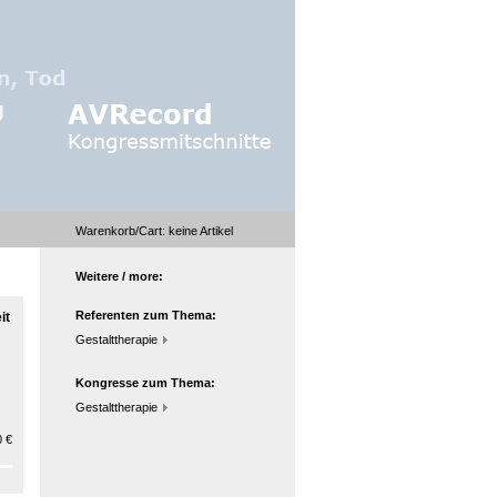
Warenkorb/Cart:
keine
Artikel
Weitere / more:
Referenten zum Thema:
it
Gestalttherapie
Kongresse zum Thema:
Gestalttherapie
 €