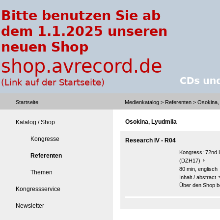
Startseite
Medienkatalog
>
Referenten
> Osokina,
Osokina, Lyudmila
Katalog / Shop
Kongresse
Research IV - R04
Kongress:
72nd 
Referenten
(DZH17)
80 min, englisch
Themen
Inhalt / abstract
Über den Shop be
Kongressservice
Newsletter