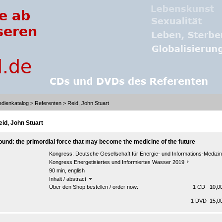
dienkatalog
>
Referenten
> Reid, John Stuart
eid, John Stuart
ound: the primordial force that may become the medicine of the future
Kongress:
Deutsche Gesellschaft für Energie- und Informations-Medizin
Kongress Energetisiertes und Informiertes Wasser 2019
90 min, english
Inhalt / abstract
Über den Shop bestellen / order now:
1 CD 10,00
1 DVD 15,00