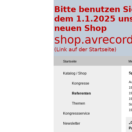
Startseite
Me
Sp
Katalog / Shop
Au
Kongresse
19
Referenten
19
19
Themen
S
19
Kongressservice
„
Newsletter
P