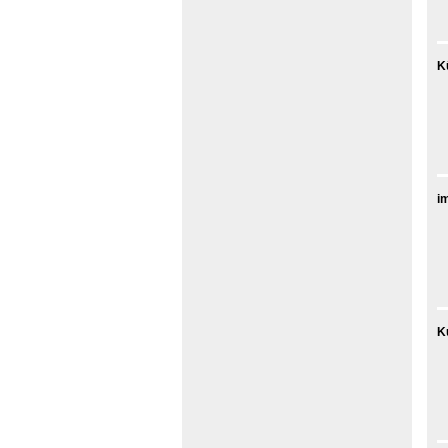
K
i
K