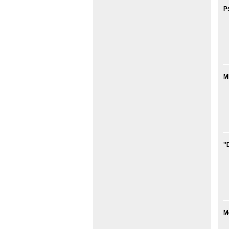
P
M
"
M