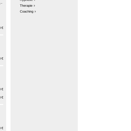
 -
Therapie
Coaching
 €
 €
 €
 €
 €