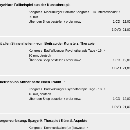
sychiatr. Fallbeispiel aus der Kunsttherapie
Kongress:
Meersburger Seminar Kongress - 14. Internationaler
90 min
Über den Shop bestellen / order now:
1 CD 12,00
1 DVD 21,00
it allen Sinnen heilen - vom Beitrag der Künste z. Therapie
Kongress:
Bad Wildunger Psychotherapie Tage - 18.
90 min, deutsch
Über den Shop bestellen / order now:
1 CD 12,00
1 DVD 21,00
Dietrich von Amber hatte einen Traum..."
Kongress:
Bad Wildunger Psychotherapie Tage - 18.
45 min, deutsch
Über den Shop bestellen / order now:
1 CD 12,00
1 DVD 21,00
orgenvorlesung: Spagyrik-Therapie / Künstl. Aspekte
Kongress:
Kommunikation (un-)bewusst