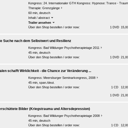
Kongress:
24. Internationaler GTH Kongress: Hypnose: Trance - Traum
Therapie: Grenzgänge
60 min, deutsch
Inhalt / abstract
Trailer ansehen
Über den Shop bestellen / order now:
1 DVD 15,00
ie Suche nach dem Selbstwert und Resilienz
Kongress:
Bad Wildunger Psychotherapietage 2011
45 min, deutsch
Über den Shop bestellen / order now:
1 DVD 21,00
alen schafft Wirklichkeit - die Chance zur Veränderung ...
Kongress:
Meersburger Seminarkongress, 2008
45 min, span./deut.
Über den Shop bestellen / order now:
1 CD 12,00
1 DVD 21,00
erschüttete Bilder (Kriegstrauma und Altersdepression)
Kongress:
Bad Wildunger Psychotherapietage 2008
45 min, deutsch
Über den Shop bestellen / order now:
1 CD 12,00