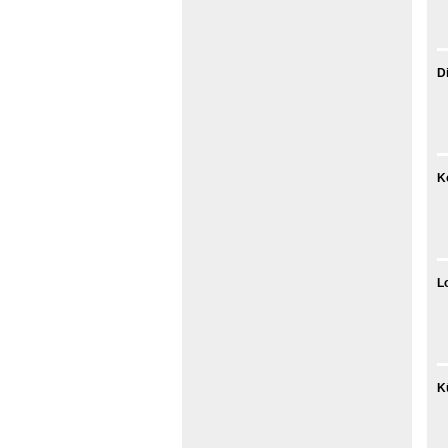
D
K
L
K