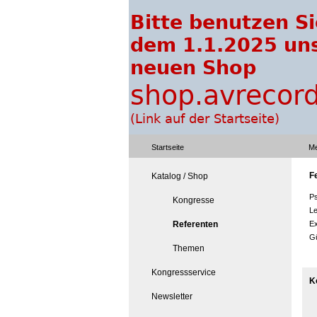
Startseite
Me
F
Katalog / Shop
Ps
Kongresse
Le
Referenten
Ex
Gü
Themen
Kongressservice
K
Newsletter