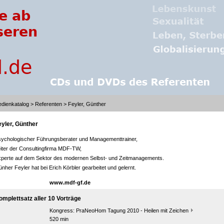
dienkatalog
>
Referenten
> Feyler, Günther
eyler, Günther
ychologischer Führungsberater und Managementtrainer,
iter der Consultingfirma MDF-TW,
perte auf dem Sektor des modernen Selbst- und Zeitmanagements.
nher Feyler hat bei Erich Körbler gearbeitet und gelernt.
www.mdf-gf.de
omplettsatz aller 10 Vorträge
Kongress:
PraNeoHom Tagung 2010 - Heilen mit Zeichen
520 min