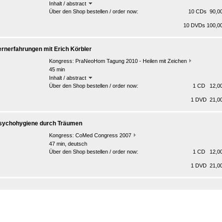
Inhalt / abstract
Über den Shop bestellen / order now:
10 CDs 90,00
10 DVDs 100,00
ernerfahrungen mit Erich Körbler
Kongress:
PraNeoHom Tagung 2010 - Heilen mit Zeichen
45 min
Inhalt / abstract
Über den Shop bestellen / order now:
1 CD 12,00
1 DVD 21,00
sychohygiene durch Träumen
Kongress:
CoMed Congress 2007
47 min, deutsch
Über den Shop bestellen / order now:
1 CD 12,00
1 DVD 21,00