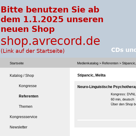
Startseite
Medienkatalog
>
Referenten
> Stipancic,
Stipancic, Melita
Katalog / Shop
Kongresse
Neuro-Linguistische Psychotherapi
Kongress:
DVNLP
Referenten
60 min, deutsch
Über den Shop be
Themen
Kongressservice
Newsletter