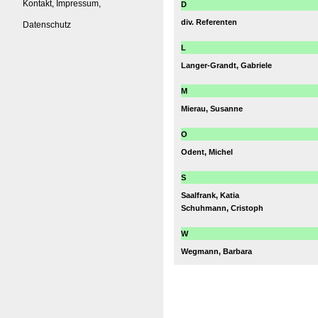
Kontakt, Impressum,
D
div. Referenten
Datenschutz
L
Langer-Grandt, Gabriele
M
Mierau, Susanne
O
Odent, Michel
S
Saalfrank, Katia
Schuhmann, Cristoph
W
Wegmann, Barbara