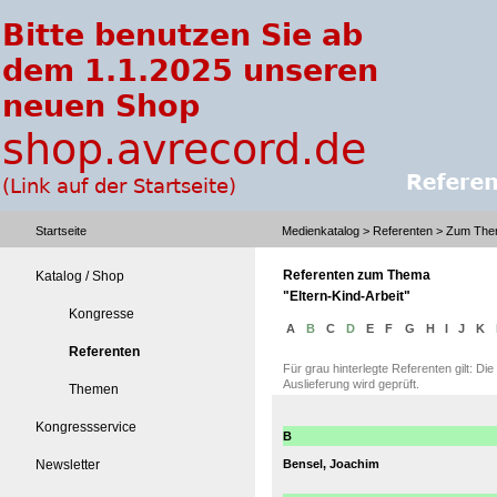
Startseite
Medienkatalog
> Referenten > Zum Them
Referenten zum Thema
Katalog / Shop
"Eltern-Kind-Arbeit"
Kongresse
A
B
C
D
E
F
G
H
I
J
K
Referenten
Für grau hinterlegte Referenten gilt: Di
Auslieferung wird geprüft.
Themen
Kongressservice
B
Newsletter
Bensel, Joachim