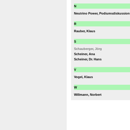
N
Neutrino Power, Podiumsdiskussion
R
Rauber, Klaus
S
Schauberger, Jörg
Scheiner, Ana
Scheiner, Dr. Hans
V
Vogel, Klaus
W
Willmann, Norbert