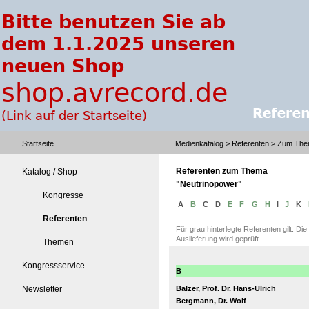
Startseite
Medienkatalog
> Referenten > Zum The
Referenten zum Thema
Katalog / Shop
"Neutrinopower"
Kongresse
A
B
C
D
E
F
G
H
I
J
K
Referenten
Für grau hinterlegte Referenten gilt: Di
Auslieferung wird geprüft.
Themen
Kongressservice
B
Newsletter
Balzer, Prof. Dr. Hans-Ulrich
Bergmann, Dr. Wolf