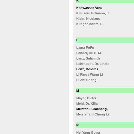
K
Kaltwasser, Vera
Klauser-Hartmann, J.
Klein, Nicolaus
Klinger-Böhm, C.
L
Lama FoFu
Lander, Dr. H. M.
Lanz, Sulamith
Lehrhaupt, Dr. Linda
Lenz, Dolores
Li Ping / Wang Li
Li Zhi Chang
M
Mayer, Dieter
Mehl, Dr. Kilian
Meister Li Jiacheng,
Meister Zhi Chang Li
N
Nei Yang Gong