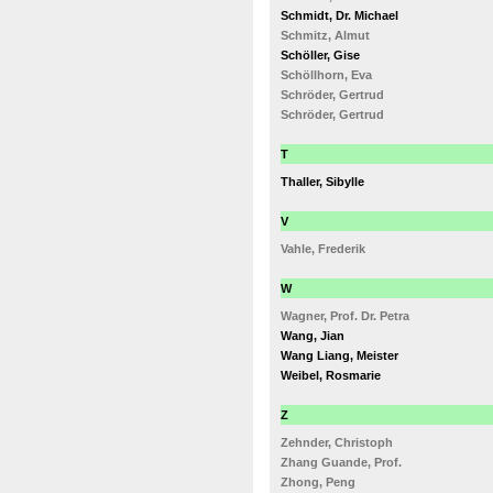
Schmidt, Dr. Michael
Schmitz, Almut
Schöller, Gise
Schöllhorn, Eva
Schröder, Gertrud
Schröder, Gertrud
T
Thaller, Sibylle
V
Vahle, Frederik
W
Wagner, Prof. Dr. Petra
Wang, Jian
Wang Liang, Meister
Weibel, Rosmarie
Z
Zehnder, Christoph
Zhang Guande, Prof.
Zhong, Peng