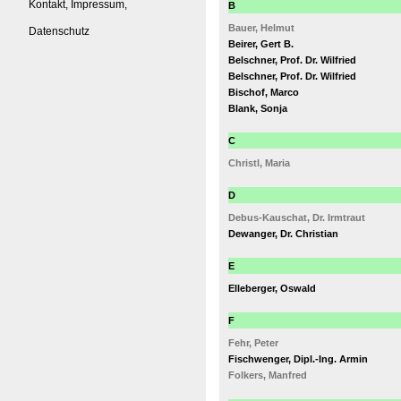
Kontakt, Impressum,
B
Bauer, Helmut
Datenschutz
Beirer, Gert B.
Belschner, Prof. Dr. Wilfried
Belschner, Prof. Dr. Wilfried
Bischof, Marco
Blank, Sonja
C
Christl, Maria
D
Debus-Kauschat, Dr. Irmtraut
Dewanger, Dr. Christian
E
Elleberger, Oswald
F
Fehr, Peter
Fischwenger, Dipl.-Ing. Armin
Folkers, Manfred