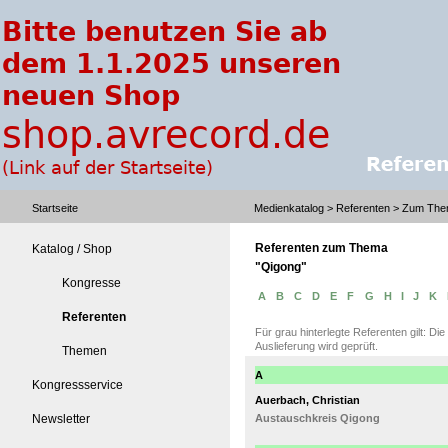
Startseite
Medienkatalog
> Referenten > Zum The
Referenten zum Thema
Katalog / Shop
"Qigong"
Kongresse
A
B
C
D
E
F
G
H
I
J
K
Referenten
Für grau hinterlegte Referenten gilt: Di
Auslieferung wird geprüft.
Themen
A
Kongressservice
Auerbach, Christian
Newsletter
Austauschkreis Qigong