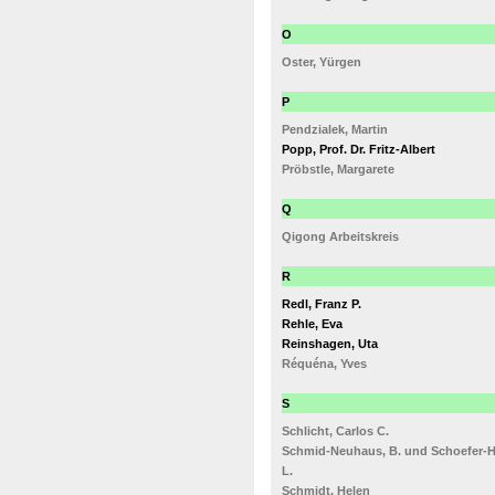
O
Oster, Yürgen
P
Pendzialek, Martin
Popp, Prof. Dr. Fritz-Albert
Pröbstle, Margarete
Q
Qigong Arbeitskreis
R
Redl, Franz P.
Rehle, Eva
Reinshagen, Uta
Réquéna, Yves
S
Schlicht, Carlos C.
Schmid-Neuhaus, B. und Schoefer-
L.
Schmidt, Helen