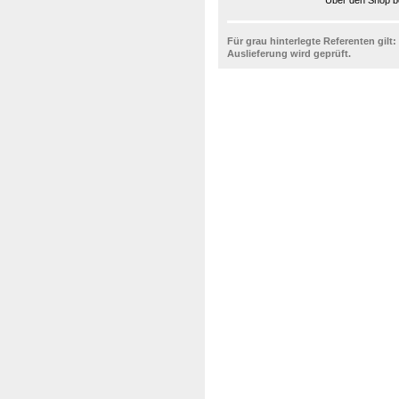
Über den Shop be
Für grau hinterlegte Referenten gilt:
Auslieferung wird geprüft.