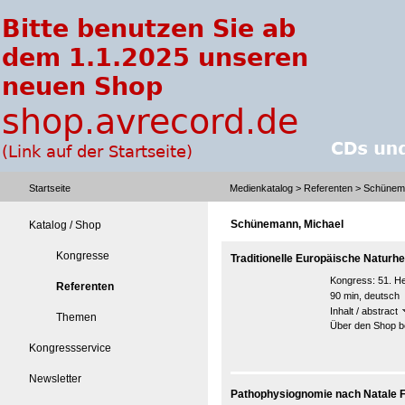
Startseite
Medienkatalog
>
Referenten
> Schünema
Schünemann, Michael
Katalog / Shop
Kongresse
Traditionelle Europäische Naturh
Kongress:
51. H
Referenten
90 min, deutsch
Inhalt / abstract
Themen
Über den Shop be
Kongressservice
Newsletter
Pathophysiognomie nach Natale Fe