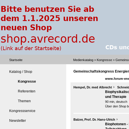
Startseite
Medienkatalog
>
Kongresse
> Gemeinsc
Gemeinschaftskongress Energie
Katalog / Shop
www.forum-ene
Kongresse
Hempel, Dr. med Albrecht
Schneide
Referenten
Biophysikalisc
und Therapie
Themen
90 min, deutsch
Über den Shop be
Kongressservice
Balzer, Prof. Dr. Hans-Ulrich
Newsletter
Biophotonen -