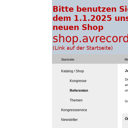
Startseite
Me
J
Katalog / Shop
Di
Kongresse
an
Referenten
un
Themen
Ge
Kongressservice
Ö
Newsletter