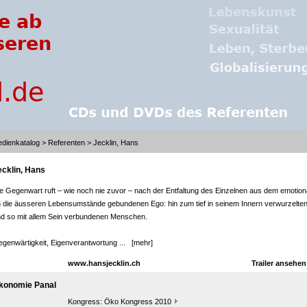
dienkatalog
>
Referenten
> Jecklin, Hans
ecklin, Hans
e Gegenwart ruft – wie noch nie zuvor – nach der Entfaltung des Einzelnen aus dem emotion
 die äusseren Lebensumstände gebundenen Ego: hin zum tief in seinem Innern verwurzelte
d so mit allem Sein verbundenen Menschen.
genwärtigkeit, Eigenverantwortung ...
[mehr]
www.hansjecklin.ch
Trailer ansehe
konomie Panal
Kongress:
Öko Kongress 2010