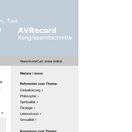
Warenkorb/Cart:
keine
Artikel
Weitere / more:
al
Referenten zum Thema:
n
Globalisierung
Philosophie
Spiritualität
Ökologie
n
Lebenskunst
Sexualität
Kongresse zum Thema: