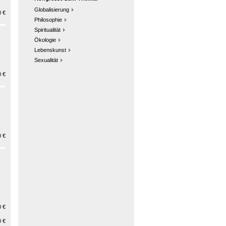
Globalisierung
 €
Philosophie
Spiritualität
Ökologie
Lebenskunst
Sexualität
 €
 €
 €
 €