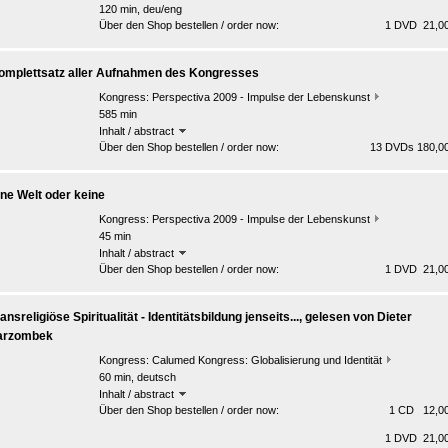
120 min, deu/eng
Über den Shop bestellen / order now:
1 DVD 21,00
omplettsatz aller Aufnahmen des Kongresses
Kongress:
Perspectiva 2009 - Impulse der Lebenskunst
585 min
Inhalt / abstract
Über den Shop bestellen / order now:
13 DVDs 180,00
ine Welt oder keine
Kongress:
Perspectiva 2009 - Impulse der Lebenskunst
45 min
Inhalt / abstract
Über den Shop bestellen / order now:
1 DVD 21,00
ansreligiöse Spiritualität - Identitätsbildung jenseits..., gelesen von Dieter
arzombek
Kongress:
Calumed Kongress: Globalisierung und Identität
60 min, deutsch
Inhalt / abstract
Über den Shop bestellen / order now:
1 CD 12,00
1 DVD 21,00