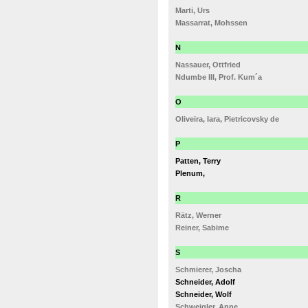
Marti, Urs
Massarrat, Mohssen
N
Nassauer, Ottfried
Ndumbe III, Prof. Kum´a
O
Oliveira, Iara, Pietricovsky de
P
Patten, Terry
Plenum,
R
Rätz, Werner
Reiner, Sabime
S
Schmierer, Joscha
Schneider, Adolf
Schneider, Wolf
Schweigler, Anne