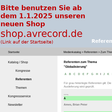
Startseite
Medienkatalog
> Referenten > Zum Them
Referenten zum Thema
Katalog / Shop
"Globalisierung"
Kongresse
A
B
C
D
E
F
G
H
I
J
K
Referenten
Für grau hinterlegte Referenten gilt: Di
Auslieferung wird geprüft.
Themen
.....,
Kongressservice
A
Newsletter
Ames, Brian Peter