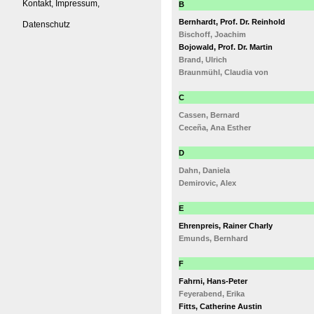
Kontakt, Impressum,
B
Bernhardt, Prof. Dr. Reinhold
Datenschutz
Bischoff, Joachim
Bojowald, Prof. Dr. Martin
Brand, Ulrich
Braunmühl, Claudia von
C
Cassen, Bernard
Ceceña, Ana Esther
D
Dahn, Daniela
Demirovic, Alex
E
Ehrenpreis, Rainer Charly
Emunds, Bernhard
F
Fahrni, Hans-Peter
Feyerabend, Erika
Fitts, Catherine Austin